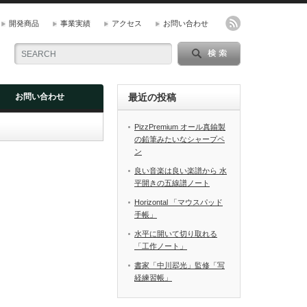
開発商品
事業実績
アクセス
お問い合わせ
お問い合わせ
最近の投稿
PizzPremium オール真鍮製
の鉛筆みたいなシャープペ
ン
良い音楽は良い楽譜から 水
平開きの五線譜ノート
Horizontal 「マウスパッド
手帳」
水平に開いて切り取れる
「工作ノート」
書家「中川翆光」監修「写
経練習帳」